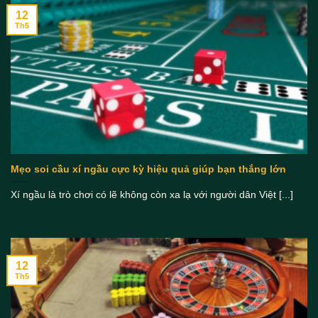
12
Th5
Mẹo soi cầu xí ngầu cực kỳ hiệu quả giúp bạn thắng lớn
Xí ngầu là trò chơi có lẽ không còn xa lạ với người dân Việt [...]
12
Th5