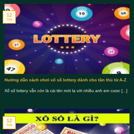
12
Th5
Hướng dẫn cách chơi xổ số lottery dành cho tân thủ từ A-Z
Xổ số lottery vẫn còn là cái tên mới lạ với nhiều anh em cược [...]
12
Th5