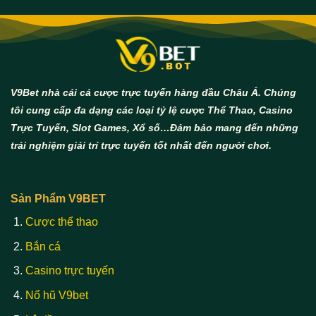
V9Bet nhà cái cá cược trực tuyến hàng đầu Châu Á. Chúng
tôi cung cấp đa dạng các loại tỷ lệ cược Thể Thao, Casino
Trực Tuyến, Slot Games, Xổ số…Đảm bảo mang đến những
trải nghiệm giải trí trực tuyến tốt nhất đến người chơi.
Sản Phẩm V9BET
Cược thể thao
Bắn cá
Casino trực tuyến
Nổ hũ V9bet