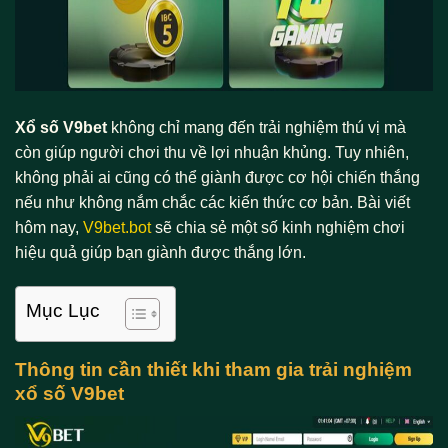
Xổ số V9bet
không chỉ mang đến trải nghiệm thú vị mà
còn giúp người chơi thu về lợi nhuận khủng. Tuy nhiên,
không phải ai cũng có thể giành được cơ hội chiến thắng
nếu như không nắm chắc các kiến thức cơ bản. Bài viết
hôm nay,
V9bet.bot
sẽ chia sẻ một số kinh nghiệm chơi
hiệu quả giúp bạn giành được thắng lớn.
Mục Lục
Thông tin cần thiết khi tham gia trải nghiệm
xổ số V9bet