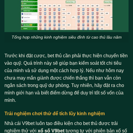
Tổng hợp những kinh nghiệm siêu đỉnh từ cao thủ lâu năm
Trước khi đặt cược, bet thủ cần phải thực hiện chuyển tiền
vào quỹ. Quá trình này sẽ giúp bạn kiểm soát tốt chi tiêu
của mình và sử dụng một cách hợp lý. Nếu như hôm nay
chưa may mắn giành được chiến thắng thì bạn vẫn còn
ngân sách trong quỹ dự phòng. Tuy nhiên, hãy đặt ra cho
mình giới hạn và biết điểm dừng để duy trì tốt số vốn của
mình.
Trải nghiệm chơi thử để tích lũy kinh nghiệm
Nhà cái V9bet luôn tạo điều kiện cho bet thủ được trải
nghiệm thử với
xổ số V9bet
tương tự với phiên bản xổ số