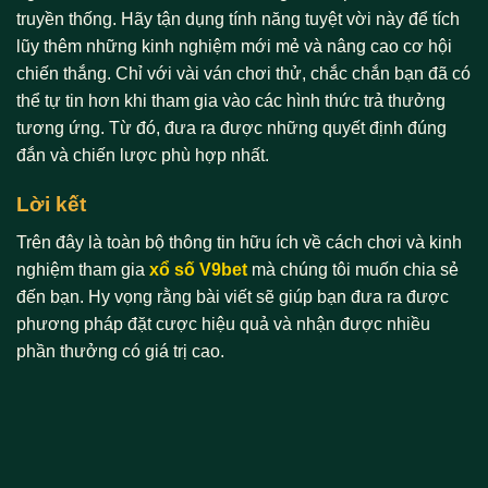
truyền thống. Hãy tận dụng tính năng tuyệt vời này để tích
lũy thêm những kinh nghiệm mới mẻ và nâng cao cơ hội
chiến thắng. Chỉ với vài ván chơi thử, chắc chắn bạn đã có
thể tự tin hơn khi tham gia vào các hình thức trả thưởng
tương ứng. Từ đó, đưa ra được những quyết định đúng
đắn và chiến lược phù hợp nhất.
Lời kết
Trên đây là toàn bộ thông tin hữu ích về cách chơi và kinh
nghiệm tham gia
xổ số V9bet
mà chúng tôi muốn chia sẻ
đến bạn. Hy vọng rằng bài viết sẽ giúp bạn đưa ra được
phương pháp đặt cược hiệu quả và nhận được nhiều
phần thưởng có giá trị cao.