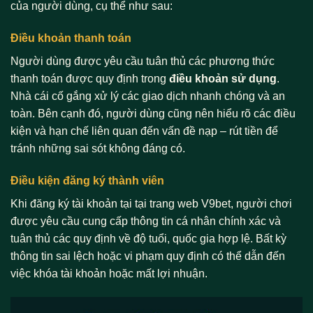
của người dùng, cụ thể như sau:
Điều khoản thanh toán
Người dùng được yêu cầu tuân thủ các phương thức
thanh toán được quy định trong
điều khoản sử dụng
.
Nhà cái cố gắng xử lý các giao dịch nhanh chóng và an
toàn. Bên cạnh đó, người dùng cũng nên hiểu rõ các điều
kiện và hạn chế liên quan đến vấn đề nạp – rút tiền để
tránh những sai sót không đáng có.
Điều kiện đăng ký thành viên
Khi đăng ký tài khoản tại tại trang web V9bet, người chơi
được yêu cầu cung cấp thông tin cá nhân chính xác và
tuân thủ các quy định về độ tuổi, quốc gia hợp lệ. Bất kỳ
thông tin sai lệch hoặc vi phạm quy định có thể dẫn đến
việc khóa tài khoản hoặc mất lợi nhuận.