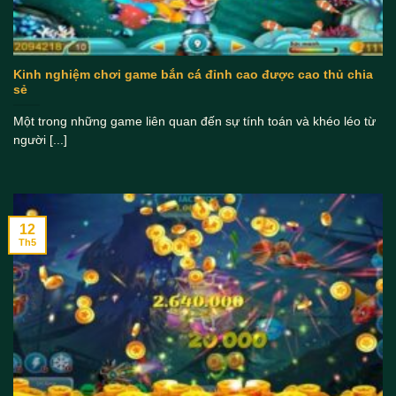
Kinh nghiệm chơi game bắn cá đỉnh cao được cao thủ chia
sẻ
Một trong những game liên quan đến sự tính toán và khéo léo từ
người [...]
12
Th5