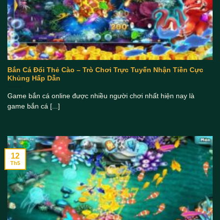
Bắn Cá Đổi Thẻ Cào – Trò Chơi Trực Tuyến Nhận Tiền Cực
Khủng Hấp Dẫn
Game bắn cá online được nhiều người chơi nhất hiện nay là
game bắn cá [...]
12
Th5