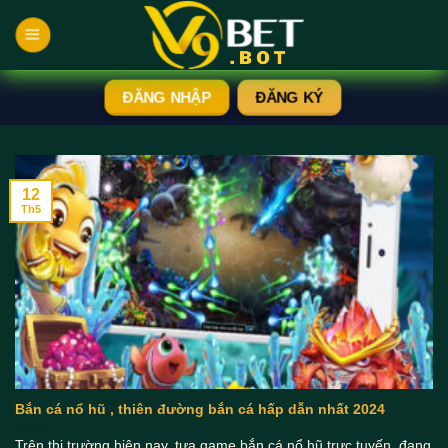
Bỏ
qua
nội
dung
ĐĂNG NHẬP
ĐĂNG KÝ
12
Th5
Bắn cá nổ hũ , thiên đường bắn cá hấp dẫn nhất 2024
Trên thị trường hiện nay, tựa game bắn cá nổ hũ trực tuyến đang