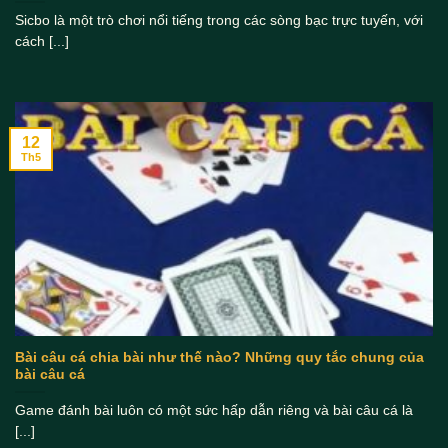
Sicbo là một trò chơi nổi tiếng trong các sòng bạc trực tuyến, với
cách [...]
12
Th5
Bài câu cá chia bài như thế nào? Những quy tắc chung của
bài câu cá
Game đánh bài luôn có một sức hấp dẫn riêng và bài câu cá là
[...]