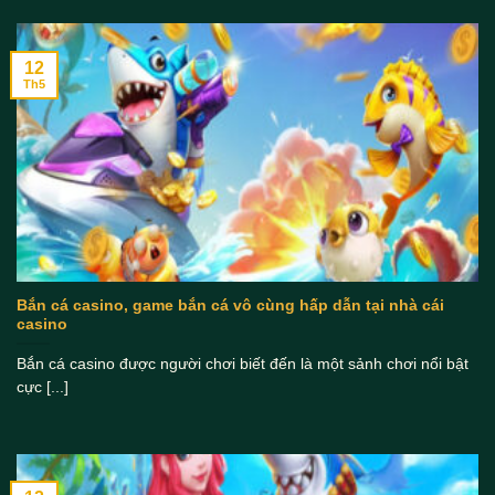
12
Th5
Bắn cá casino, game bắn cá vô cùng hấp dẫn tại nhà cái
casino
Bắn cá casino được người chơi biết đến là một sảnh chơi nổi bật
cực [...]