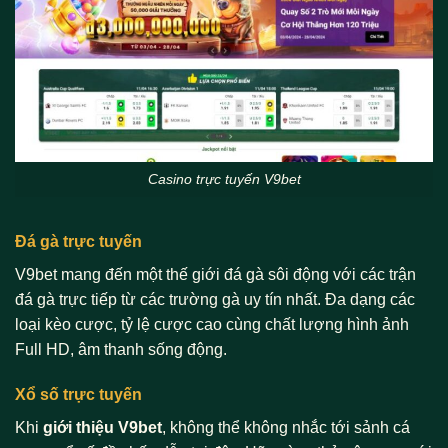
Casino trực tuyến V9bet
Đá gà trực tuyến
V9bet mang đến một thế giới đá gà sôi động với các trận
đá gà trực tiếp từ các trường gà uy tín nhất. Đa dạng các
loại kèo cược, tỷ lệ cược cao cùng chất lượng hình ảnh
Full HD, âm thanh sống động.
Xổ số trực tuyến
Khi
giới thiệu V9bet
, không thể không nhắc tới sảnh cá