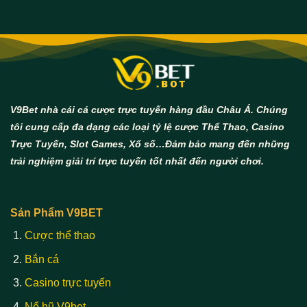
V9Bet nhà cái cá cược trực tuyến hàng đầu Châu Á. Chúng
tôi cung cấp đa dạng các loại tỷ lệ cược Thể Thao, Casino
Trực Tuyến, Slot Games, Xổ số…Đảm bảo mang đến những
trải nghiệm giải trí trực tuyến tốt nhất đến người chơi.
Sản Phẩm V9BET
Cược thể thao
Bắn cá
Casino trực tuyến
Nổ hũ V9bet