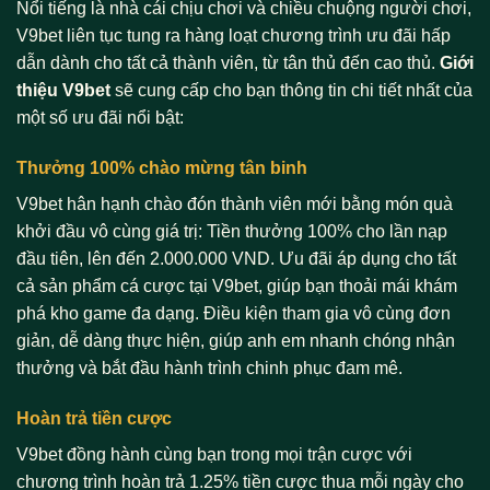
Nổi tiếng là nhà cái chịu chơi và chiều chuộng người chơi,
V9bet liên tục tung ra hàng loạt chương trình ưu đãi hấp
dẫn dành cho tất cả thành viên, từ tân thủ đến cao thủ.
Giới
thiệu V9bet
sẽ cung cấp cho bạn thông tin chi tiết nhất của
một số ưu đãi nổi bật:
Thưởng 100% chào mừng tân binh
V9bet hân hạnh chào đón thành viên mới bằng món quà
khởi đầu vô cùng giá trị: Tiền thưởng 100% cho lần nạp
đầu tiên, lên đến 2.000.000 VND. Ưu đãi áp dụng cho tất
cả sản phẩm cá cược tại V9bet, giúp bạn thoải mái khám
phá kho game đa dạng. Điều kiện tham gia vô cùng đơn
giản, dễ dàng thực hiện, giúp anh em nhanh chóng nhận
thưởng và bắt đầu hành trình chinh phục đam mê.
Hoàn trả tiền cược
V9bet đồng hành cùng bạn trong mọi trận cược với
chương trình hoàn trả 1.25% tiền cược thua mỗi ngày cho