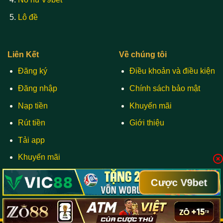
Lô đề
Liên Kết
Về chúng tôi
Đăng ký
Điều khoản và điều kiện
Đăng nhập
Chính sách bảo mật
Nạp tiền
Khuyến mãi
Rút tiền
Giới thiệu
Tải app
Khuyến mãi
Tin tức
Cược V9bet