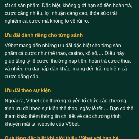
tất cả sản phẩm. Đặc biệt, không giới hạn số tiền hoàn trả,
cược càng nhiều, lợi nhuận càng cao, thỏa sức trải
nghiệm cá cược mà không lo về rủi ro.
Ưu đãi dành riêng cho từng sảnh
V9bet mang đến những ưu đãi đặc biệt cho từng sản
phẩm cá cược như thể thao, casino, xổ số,… Điều này
giúp tăng tỷ lệ cược, thưởng nạp tiền, hoàn trả cược thua
và nhiều ưu đãi hấp dẫn khác, mang đến trải nghiệm cá
cược đẳng cấp.
Ưu đãi theo sự kiện
Ngoài ra, V9bet còn thường xuyên tổ chức các chương
trình ưu đãi theo sự kiện thể thao, ngày lễ tết,… Bạn có thể
tham khảo thêm thông tin chi tiết về các chương trình
khuyến mãi tại website của V9bet.
Quà tặng đặc biệt khi giới thiệu V9bet với bạn bè