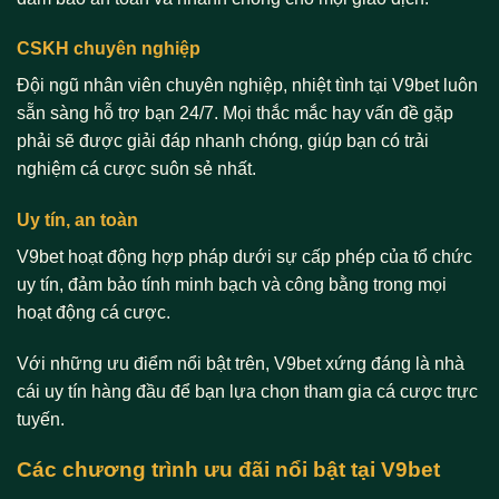
CSKH chuyên nghiệp
Đội ngũ nhân viên chuyên nghiệp, nhiệt tình tại V9bet luôn
sẵn sàng hỗ trợ bạn 24/7. Mọi thắc mắc hay vấn đề gặp
phải sẽ được giải đáp nhanh chóng, giúp bạn có trải
nghiệm cá cược suôn sẻ nhất.
Uy tín, an toàn
V9bet hoạt động hợp pháp dưới sự cấp phép của tổ chức
uy tín, đảm bảo tính minh bạch và công bằng trong mọi
hoạt động cá cược.
Với những ưu điểm nổi bật trên, V9bet xứng đáng là nhà
cái uy tín hàng đầu để bạn lựa chọn tham gia cá cược trực
tuyến.
Các chương trình ưu đãi nổi bật tại V9bet