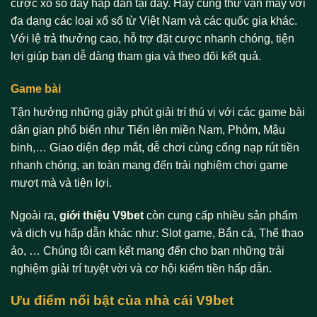
cược xổ số đầy hấp dẫn tại đây. Hãy cùng thử vận may với
đa dạng các loại xổ số từ Việt Nam và các quốc gia khác.
Với lệ trả thưởng cao, hỗ trợ đặt cược nhanh chóng, tiện
lợi giúp bạn dễ dàng tham gia và theo dõi kết quả.
Game bài
Tận hưởng những giây phút giải trí thú vị với các game bài
dân gian phổ biến như Tiến lên miền Nam, Phỏm, Mậu
binh,… Giao diện đẹp mắt, dễ chơi cùng cổng nạp rút tiền
nhanh chóng, an toàn mang đến trải nghiệm chơi game
mượt mà và tiện lợi.
Ngoài ra,
giới thiệu V9bet
còn cung cấp nhiều sản phẩm
và dịch vụ hấp dẫn khác như: Slot game, Bắn cá, Thể thao
ảo, … Chúng tôi cam kết mang đến cho bạn những trải
nghiệm giải trí tuyệt vời và cơ hội kiếm tiền hấp dẫn.
Ưu điểm nổi bật của nhà cái V9bet