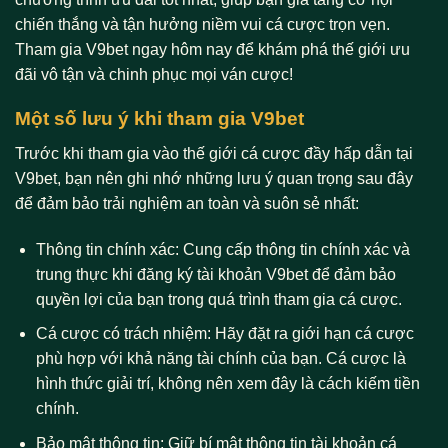
chiến thắng và tận hưởng niềm vui cá cược trọn vẹn.
Tham gia V9bet ngay hôm nay để khám phá thế giới ưu
đãi vô tận và chinh phục mọi ván cược!
Một số lưu ý khi tham gia V9bet
Trước khi tham gia vào thế giới cá cược đầy hấp dẫn tại
V9bet, bạn nên ghi nhớ những lưu ý quan trọng sau đây
để đảm bảo trải nghiệm an toàn và suôn sẻ nhất:
Thông tin chính xác: Cung cấp thông tin chính xác và
trung thực khi đăng ký tài khoản V9bet để đảm bảo
quyền lợi của bạn trong quá trình tham gia cá cược.
Cá cược có trách nhiệm: Hãy đặt ra giới hạn cá cược
phù hợp với khả năng tài chính của bạn. Cá cược là
hình thức giải trí, không nên xem đây là cách kiếm tiền
chính.
Bảo mật thông tin: Giữ bí mật thông tin tài khoản cá