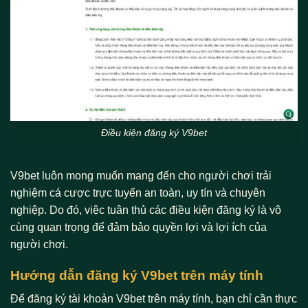
Điều kiện đăng ký V9bet
V9bet luôn mong muốn mang đến cho người chơi trải
nghiệm cá cược trực tuyến an toàn, uy tín và chuyên
nghiệp. Do đó, việc tuân thủ các điều kiện đăng ký là vô
cùng quan trọng để đảm bảo quyền lợi và lợi ích của
người chơi.
Hướng dẫn đăng ký V9bet trên máy tính
Để đăng ký tài khoản V9bet trên máy tính, bạn chỉ cần thực