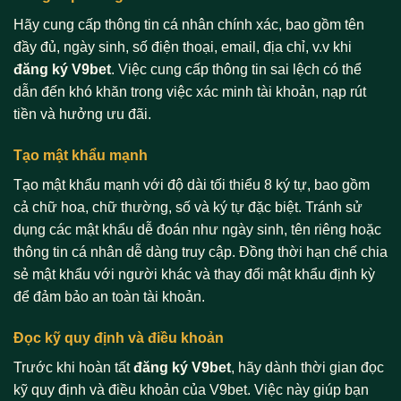
Hãy cung cấp thông tin cá nhân chính xác, bao gồm tên
đầy đủ, ngày sinh, số điện thoại, email, địa chỉ, v.v khi
đăng ký V9bet
. Việc cung cấp thông tin sai lệch có thể
dẫn đến khó khăn trong việc xác minh tài khoản, nạp rút
tiền và hưởng ưu đãi.
Tạo mật khẩu mạnh
Tạo mật khẩu mạnh với độ dài tối thiểu 8 ký tự, bao gồm
cả chữ hoa, chữ thường, số và ký tự đặc biệt. Tránh sử
dụng các mật khẩu dễ đoán như ngày sinh, tên riêng hoặc
thông tin cá nhân dễ dàng truy cập. Đồng thời hạn chế chia
sẻ mật khẩu với người khác và thay đổi mật khẩu định kỳ
để đảm bảo an toàn tài khoản.
Đọc kỹ quy định và điều khoản
Trước khi hoàn tất
đăng ký V9bet
, hãy dành thời gian đọc
kỹ quy định và điều khoản của V9bet. Việc này giúp bạn