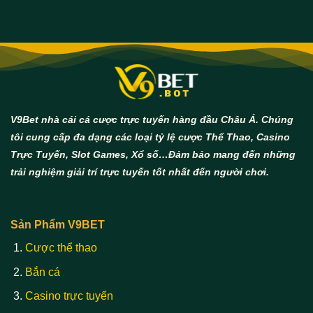
V9Bet nhà cái cá cược trực tuyến hàng đầu Châu Á. Chúng
tôi cung cấp đa dạng các loại tỷ lệ cược Thể Thao, Casino
Trực Tuyến, Slot Games, Xổ số…Đảm bảo mang đến những
trải nghiệm giải trí trực tuyến tốt nhất đến người chơi.
Sản Phẩm V9BET
Cược thể thao
Bắn cá
Casino trực tuyến