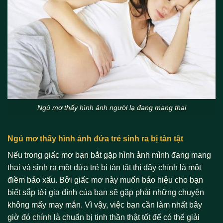
Ngủ mơ thấy hình ảnh người lạ đang mang thai
Ngủ mơ thấy hình ảnh đứa trẻ sinh ra bị tàn tật
Nếu trong giấc mơ bạn bắt gặp hình ảnh mình đang mang
thai và sinh ra một đứa trẻ bị tàn tật thì đây chính là một
điềm báo xấu. Bởi giấc mơ này muốn báo hiệu cho bạn
biết sắp tới gia đình của bạn sẽ gặp phải những chuyện
không mấy may mắn. Vì vậy, việc bạn cần làm nhất bây
giờ đó chính là chuẩn bị tinh thần thật tốt để có thể giải