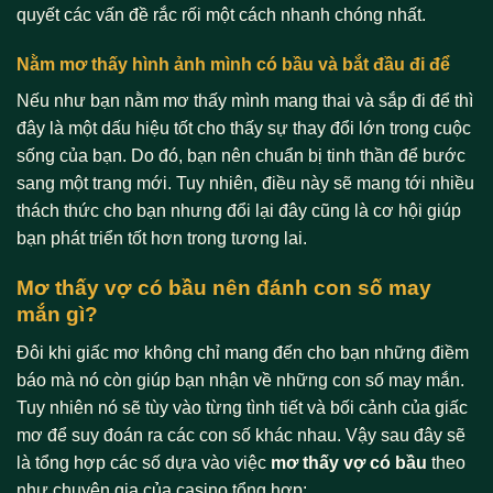
quyết các vấn đề rắc rối một cách nhanh chóng nhất.
Nằm mơ thấy hình ảnh mình có bầu và bắt đầu đi để
Nếu như bạn nằm mơ thấy mình mang thai và sắp đi để thì
đây là một dấu hiệu tốt cho thấy sự thay đổi lớn trong cuộc
sống của bạn. Do đó, bạn nên chuẩn bị tinh thần để bước
sang một trang mới. Tuy nhiên, điều này sẽ mang tới nhiều
thách thức cho bạn nhưng đổi lại đây cũng là cơ hội giúp
bạn phát triển tốt hơn trong tương lai.
Mơ thấy vợ có bầu nên đánh con số may
mắn gì?
Đôi khi giấc mơ không chỉ mang đến cho bạn những điềm
báo mà nó còn giúp bạn nhận về những con số may mắn.
Tuy nhiên nó sẽ tùy vào từng tình tiết và bối cảnh của giấc
mơ để suy đoán ra các con số khác nhau. Vậy sau đây sẽ
là tổng hợp các số dựa vào việc
mơ thấy vợ có bầu
theo
như chuyên gia của casino tổng hợp: