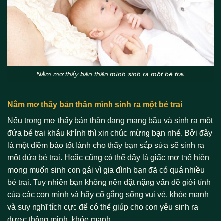
Nằm mơ thấy bản thân mình sinh ra một bé trai
Nằm mơ thấy bản thân mình sinh ra một bé trai
Nếu trong mơ thấy bản thân đang mang bầu và sinh ra một
đứa bé trai kháu khỉnh thì xin chúc mừng bạn nhé. Bởi đây
là một điềm báo tốt lành cho thấy bạn sắp sửa sẽ sinh ra
một đứa bé trai. Hoặc cũng có thể đây là giấc mơ thể hiện
mong muốn sinh con gái vì gia đình bạn đã có quá nhiều
bé trai. Tuy nhiên bạn không nên đặt nặng vấn đề giới tính
của các con mình và hãy cố gắng sống vui vẻ, khỏe mạnh
và suy nghĩ tích cực để có thể giúp cho con yêu sinh ra
được thông minh, khỏe mạnh.