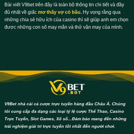
Bài viết V9bet trên đây là toàn bộ thông tin chi tiết và đầy
đủ nhất về giấc
mơ thấy vợ có bầu
.
Hy vọng rằng qua
những chia sẻ hữu ích của casino thì sẽ giúp anh em chọn
được những con số may mắn và thử vận may của mình.
V9Bet nhà cái cá cược trực tuyến hàng đầu Châu Á. Chúng
tôi cung cấp đa dạng các loại tỷ lệ cược Thể Thao, Casino
Trực Tuyến, Slot Games, Xổ số…Đảm bảo mang đến những
trải nghiệm giải trí trực tuyến tốt nhất đến người chơi.