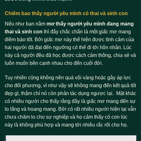
Chiêm bao thấy người yêu mình có thai và sinh con
Nếu như bạn nằm
mơ thấy người yêu mình đang mang
thai và sinh con
thì đây chắc chắn là một giấc mơ mang
điềm báo tốt. Bởi giấc mơ này thể hiện được tình cảm của
hai người đã đạt đến ngưỡng có thể đi tới hôn nhân. Lúc
này cả người đều đã học được cách cảm thông, chia sẻ và
luôn muốn bên cạnh nhau cho đến cuối đời.
Tuy nhiên cũng không nên quá vội vàng hoặc gây áp lực
cho đối phương, vì như vậy sẽ không mang đến kết quả tốt
đẹp gì, thậm chí nó còn phản tác dụng ngược lại. Mặt khác
có nhiều người cho thấy rằng đây là giấc mơ mang đến sự
lo lắng và hoang mang. Bởi có rất nhiều người hiện tại vẫn
chưa chăm lo cho sự nghiệp và họ cảm thấy có con lúc
này là không phù hợp và mang tới nhiều rắc rối cho họ.