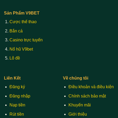
Sản Phẩm V9BET
Cược thể thao
Bắn cá
Casino trực tuyến
Nổ hũ V9bet
Lô đề
Liên Kết
Về chúng tôi
Đăng ký
Điều khoản và điều kiện
Đăng nhập
Chính sách bảo mật
Nạp tiền
Khuyến mãi
Rút tiền
Giới thiệu