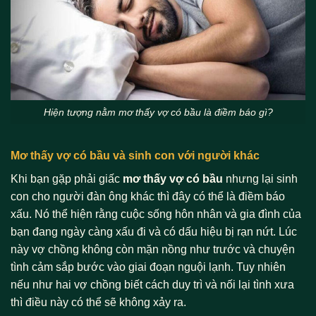
Hiện tượng nằm mơ thấy vợ có bầu là điềm báo gì?
Mơ thấy vợ có bầu và sinh con với người khác
Khi bạn gặp phải giấc
mơ thấy vợ có bầu
nhưng lại sinh
con cho người đàn ông khác thì đây có thể là điềm báo
xấu. Nó thể hiện rằng cuộc sống hôn nhân và gia đình của
bạn đang ngày càng xấu đi và có dấu hiệu bị rạn nứt. Lúc
này vợ chồng không còn mặn nồng như trước và chuyện
tình cảm sắp bước vào giai đoạn nguội lạnh. Tuy nhiên
nếu như hai vợ chồng biết cách duy trì và nối lại tình xưa
thì điều này có thể sẽ không xảy ra.