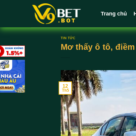
Bỏ
qua
Trang chủ
nội
dung
TIN TỨC
Mơ thấy ô tô, điềm
12
Th5