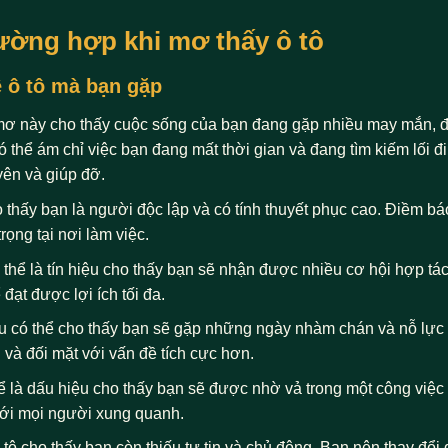
rường hợp khi mơ thấy ô tô
ề ô tô mà bạn gặp
 mơ này cho thấy cuộc sống của bạn đang gặp nhiều may mắn, đặ
có thể ám chỉ việc bạn đang mất thời gian và đang tìm kiếm lối 
yên và giúp đỡ.
o thấy bạn là người độc lập và có tính thuyết phục cao. Điềm b
rọng tại nơi làm việc.
thể là tín hiệu cho thấy bạn sẽ nhận được nhiều cơ hội hợp tác
đạt được lợi ích tối đa.
ậu có thể cho thấy bạn sẽ gặp những ngày nhàm chán và nỗ lự
 và đối mặt với vấn đề tích cực hơn.
ể là dấu hiệu cho thấy bạn sẽ được nhờ vả trong một công việc 
với mọi người xung quanh.
tô cho thấy bạn còn thiếu tự tin và chủ động. Bạn nên thay đổ