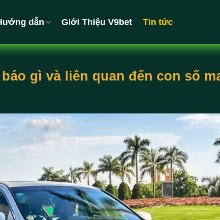
Hướng dẫn
Giới Thiệu V9bet
Tin tức
 báo gì và liên quan đến con số 