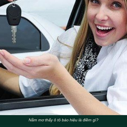
Nằm mơ thấy ô tô báo hiệu là điềm gì?