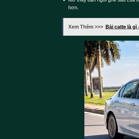
hơn.
Xem Thêm >>>
Bài catte là gì