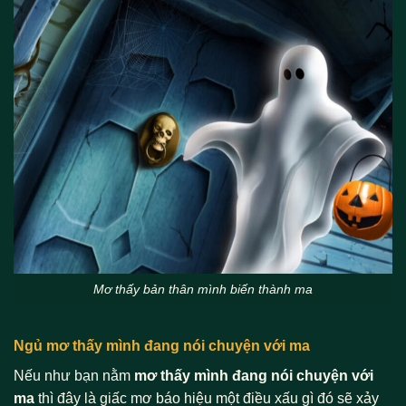
Mơ thấy bản thân mình biến thành ma
Ngủ mơ thấy mình đang nói chuyện với ma
Nếu như bạn nằm
mơ thấy mình đang nói chuyện với
ma
thì đây là giấc mơ báo hiệu một điều xấu gì đó sẽ xảy