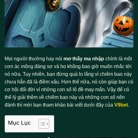
Mọi người thường hay nói
mơ thấy ma nhập
chính là một
cơn ác mộng đáng sợ và họ không bao giờ muốn nhắc tới
nó nữa. Tuy nhiên, bạn đừng quá lo lắng vì chiêm bao này
chưa hẳn đã là điềm xấu. Hơn thế nữa, nó còn giúp bạn có
cơ hội đổi đời vì những con số lô đề may mắn. Vậy để có
thể lý giải thêm về chiêm bao này và những con số nên
đánh thì mời bạn tham khảo bài viết dưới đây của
V9bet
.
Mục Lục