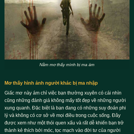
Nằm mơ thấy mình bị ma ám
Mơ thấy hình ảnh người khác bị ma nhập
Giấc mơ này ám chỉ việc bạn thường xuyên có cái nhìn
cũng những đánh giá không mấy tốt đẹp về những người
xung quanh. Đặc biệt là bạn đang có những suy đoán phi
lý và không có cơ sở về mọi điều trong cuộc sống. Đây
được xem như một thói quen xấu và rất dễ khiến bạn trở
thành kẻ thích bới móc, tọc mạch vào đời tư của người