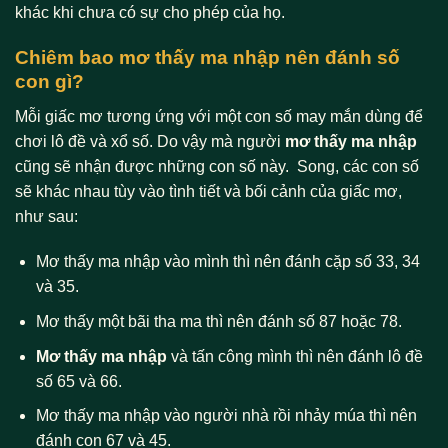
khác khi chưa có sự cho phép của họ.
Chiêm bao mơ thấy ma nhập nên đánh số
con gì?
Mỗi giấc mơ tương ứng với một con số may mắn dùng để
chơi lô đề và xổ số. Do vậy mà người
mơ thấy ma nhập
cũng sẽ nhận được những con số này. Song, các con số
sẽ khác nhau tùy vào tình tiết và bối cảnh của giấc mơ,
như sau:
Mơ thấy ma nhập vào mình thì nên đánh cặp số 33, 34
và 35.
Mơ thấy một bãi tha ma thì nên đánh số 87 hoặc 78.
Mơ thấy ma nhập
và tấn công mình thì nên đánh lô đề
số 65 và 66.
Mơ thấy ma nhập vào người nhà rồi nhảy múa thì nên
đánh con 67 và 45.