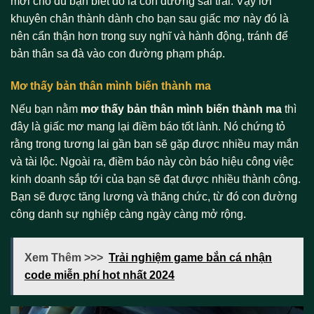
mới cho dù bạn biết đó là con đường sai trái. Vậy lời
khuyên chân thành dành cho bạn sau giấc mơ này đó là
nên cẩn thận hơn trong suy nghĩ và hành động, tránh để
bản thân sa đà vào con đường phạm pháp.
Mơ thấy bản thân mình biến thành ma
Nếu bạn nằm
mơ thấy bản thân mình biến thành ma
thì
đây là giấc mơ mang lại điềm báo tốt lành. Nó chứng tỏ
rằng trong tương lai gần bạn sẽ gặp được nhiều may mắn
và tài lộc. Ngoài ra, điềm báo này còn báo hiệu công việc
kinh doanh sắp tới của bạn sẽ đạt được nhiều thành công.
Bạn sẽ được tăng lương và thăng chức, từ đó con đường
công danh sự nghiệp càng ngày càng mở rộng.
Xem Thêm >>>
Trải nghiệm game bắn cá nhận
code miễn phí hot nhất 2024