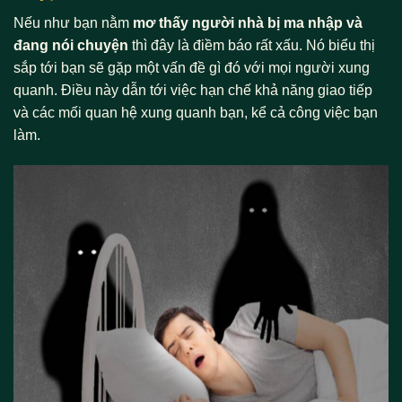
Nếu như bạn nằm
mơ thấy người nhà bị ma nhập và
đang nói chuyện
thì đây là điềm báo rất xấu. Nó biểu thị
sắp tới bạn sẽ gặp một vấn đề gì đó với mọi người xung
quanh. Điều này dẫn tới việc hạn chế khả năng giao tiếp
và các mối quan hệ xung quanh bạn, kể cả công việc bạn
làm.